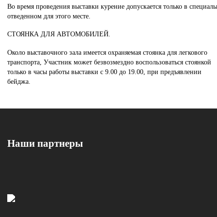
Во время проведения выставки курение допускается только в специаль
отведенном для этого месте.
СТОЯНКА ДЛЯ АВТОМОБИЛЕЙ.
Около выставочного зала имеется охраняемая стоянка для легкового
транспорта, Участник может безвозмездно воспользоваться стоянкой
только в часы работы выставки с 9.00 до 19.00, при предъявлении
бейджа.
Наши партнеры