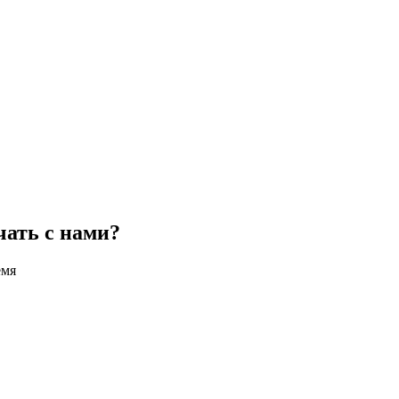
чать с нами?
емя