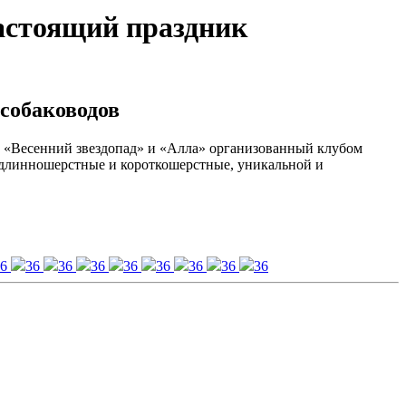
настоящий праздник
 собаководов
АС «Весенний звездопад» и «Алла» организованный клубом
 длинношерстные и короткошерстные, уникальной и
36
36
36
36
36
36
36
36
36