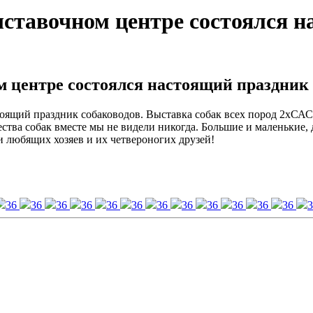
ыставочном центре состоялся 
м центре состоялся настоящий праздник
стоящий праздник собаководов. Выставка собак всех пород 2хС
ва собак вместе мы не видели никогда. Большие и маленькие,
и любящих хозяев и их четвероногих друзей!
36
36
36
36
36
36
36
36
36
36
36
36