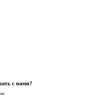
чать с нами?
емя