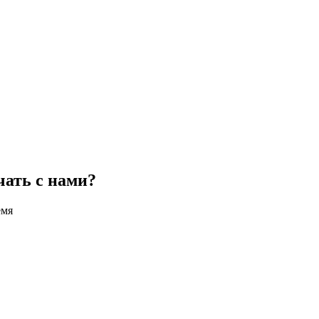
чать с нами?
емя