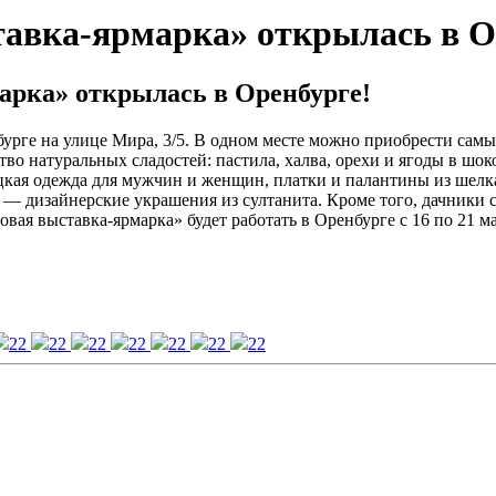
тавка-ярмарка» открылась в О
арка» открылась в Оренбурге!
бурге на улице Мира, 3/5. В одном месте можно приобрести сам
во натуральных сладостей: пастила, халва, орехи и ягоды в шок
цкая одежда для мужчин и женщин, платки и палантины из шелк
иц — дизайнерские украшения из султанита. Кроме того, дачник
вая выставка-ярмарка» будет работать в Оренбурге с 16 по 21 ма
22
22
22
22
22
22
22