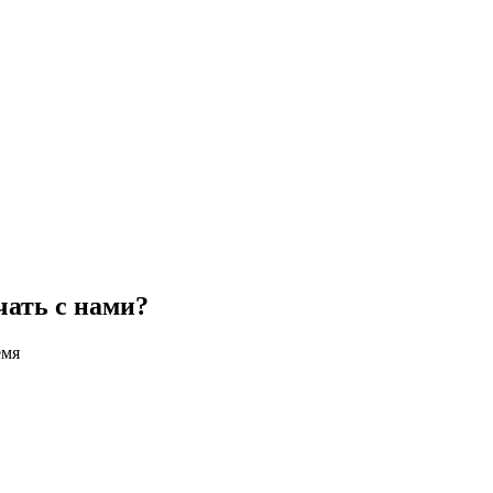
чать с нами?
емя