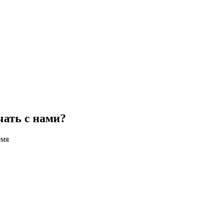
чать с нами?
емя